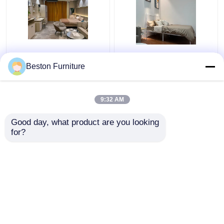
Appartamento Set
Moderni fornitori di
camera da letto Legno
mobili alberghieri
Beston Furniture
5 stelle Hotel Mobile
appartamento lusso
camera da letto Set
king size set camera da
letto
9:32 AM
Miglior prezzo
Miglior prezzo
Good day, what product are you looking 
for?
Contattaci
Contattaci
Osservi più
Casa
Circa noi
Contattaci
Desktop Site
Mappa del sito
Norme sulla privacy