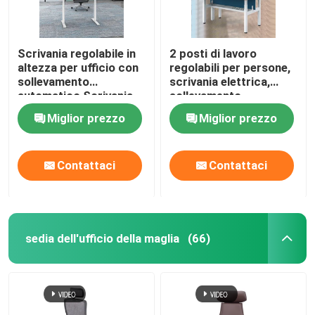
Scrivania regolabile in
2 posti di lavoro
altezza per ufficio con
regolabili per persone,
sollevamento
scrivania elettrica,
automatico Scrivania
sollevamento
con alzata elettrica in
automatico
Miglior prezzo
Miglior prezzo
legno
Contattaci
Contattaci
sedia dell'ufficio della maglia
(66)