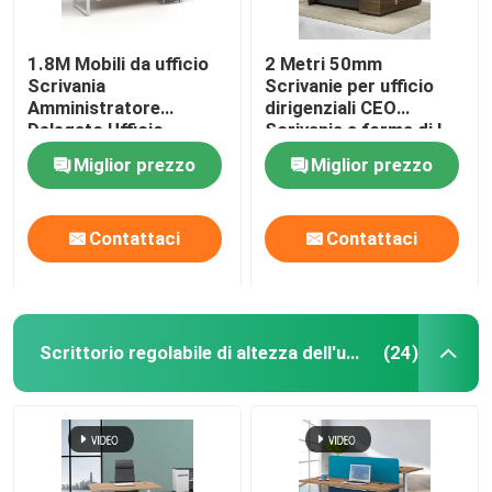
1.8M Mobili da ufficio
2 Metri 50mm
Scrivania
Scrivanie per ufficio
Amministratore
dirigenziali CEO
Delegato Ufficio
Scrivania a forma di L
Amministratore Ufficio
con armadietto laterale
Miglior prezzo
Miglior prezzo
Tavolo Con Gabinetto
Contattaci
Contattaci
Scrittorio regolabile di altezza dell'ufficio
(24)