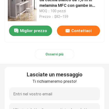
melamina MFC con gambe in
metallo
MOQ：100 pezzi
Scrivanie esecutive
Prezzo：$82~159
Scrittorio regolabile di altezza dell'ufficio
Miglior prezzo
Contattaci
sedia dell'ufficio della maglia
Osservi più
Set per camera da letto in albergo
Lasciate un messaggio
鎮ㄨ鎵剧殑璧勬簮宸茶鍒犻櫎銆佸凡鏇村悕鎴栨殏鏃
Ti richiameremo presto!
Tabella di formazione pieghevole
tavola di conferenza dell'ufficio