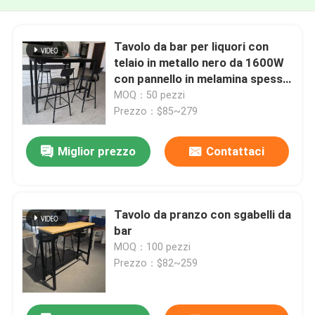
Tavolo da bar per liquori con
telaio in metallo nero da 1600W
con pannello in melamina spesso
25mm, mini armadietto da bar
MOQ：50 pezzi
Prezzo：$85~279
Miglior prezzo
Contattaci
Tavolo da pranzo con sgabelli da
bar
MOQ：100 pezzi
Prezzo：$82~259