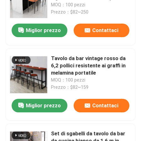
25 mm con sedie
MOQ：100 pezzi
Prezzo：$82~250
Visita alla fabbrica
Miglior prezzo
Contattaci
Controllo di qualità
Contattaci
Tavolo da bar vintage rosso da
6,2 pollici resistente ai graffi in
melamina portatile
Notizie
MOQ：100 pezzi
Prezzo：$82~159
Casi
Miglior prezzo
Contattaci
Blog
Set di sgabelli da tavolo da bar
Scrivanie per postazioni di lavoro per ufficio
da cucina bianco da 1,6 m in