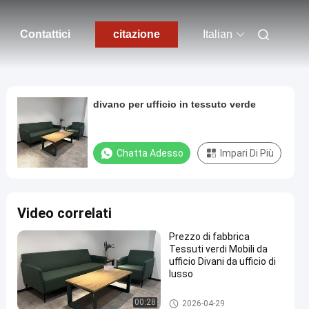
Contattici
citazione
Italian
divano per ufficio in tessuto verde
Chatta Adesso
Impari Di Più
Video correlati
Prezzo di fabbrica
Tessuti verdi Mobili da
ufficio Divani da ufficio di
lusso
Mobili per ufficio Divano
00:28
2026-04-29