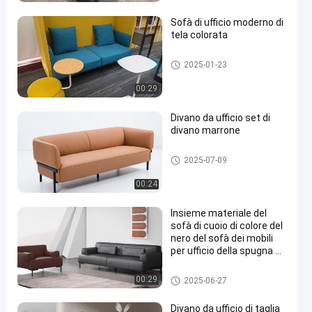
Sofà di ufficio moderno di
tela colorata
Mobili per ufficio Divano
2025-01-23
00:29
Divano da ufficio set di
divano marrone
Mobili per ufficio Divano
2025-07-09
00:24
Insieme materiale del
sofà di cuoio di colore del
nero del sofà dei mobili
per ufficio della spugna di
iso
Mobili per ufficio Divano
00:29
2025-06-27
Divano da ufficio di taglia