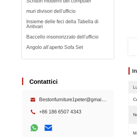
Scrittori moderni del computer
muri divisori dell'ufficio
Insieme delle feci della Tabella di
Antivari
Baccello insonorizzato dell'ufficio
Angolo all'aperto Sofa Set
I
Contattici
L
Bestonfurniture1peter@gmail.com
Ce
+86 186 6507 4343
N
Ma