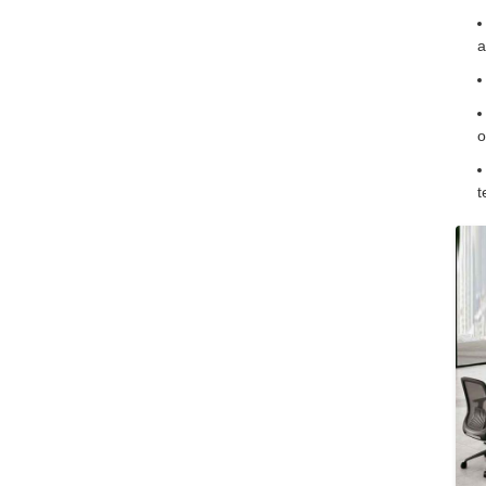
a
o
t