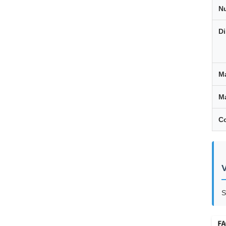
N
D
M
Ma
Co
V
S