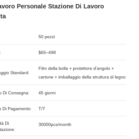
avoro Personale Stazione Di Lavoro
ta
50 pezzi
:
$65~498
Film della bolla + protettore d'angolo +
aggio Standard:
cartone + imballaggio della struttura di legno
o Di Consegna:
45 giorni
 Di Pagamento:
T/T
tà Di
30000pcs/month
tazione: