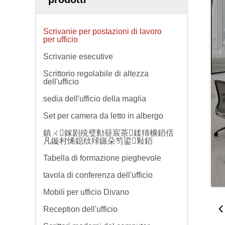
Scrivanie per postazioni di lavoro
per ufficio
Scrivanie esecutive
Scrittorio regolabile di altezza
dell'ufficio
sedia dell'ufficio della maglia
Set per camera da letto in albergo
鎮ㄨ鎵剧殑璧勬簮宸茶鍒犻櫎銆佸
凡鏇村悕鎴栨殏鏃朵笉鍙敤銆
Tabella di formazione pieghevole
tavola di conferenza dell'ufficio
Mobili per ufficio Divano
Reception dell'ufficio