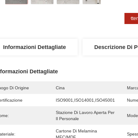
Otten
Informazioni Dettagliate
Descrizione Di P
nformazioni Dettagliate
uogo Di Origine
Cina
Marc
rtificazione
ISO9001,ISO14001,ISO45001
Numer
Stazione Di Lavoro Aperta Per 
ome:
Model
Il Personale
Cartone Di Melamina 
teriale:
Spess
MFC/MDF