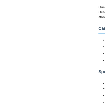
Ques
i te
stab
Car
Spe
i