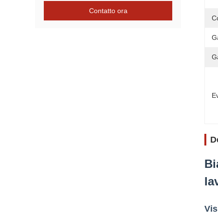
Contatto ora
C
G
G
Ev
D
Bi
la
Vis