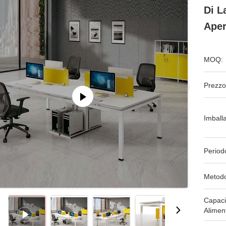
Di L
Aper
MOQ:
Prezzo
Imball
Period
Metodo
Capaci
Alimen