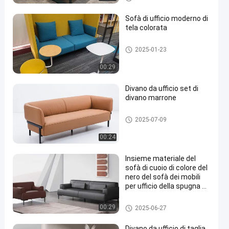
Sofà di ufficio moderno di
tela colorata
Mobili per ufficio Divano
2025-01-23
00:29
Divano da ufficio set di
divano marrone
Mobili per ufficio Divano
2025-07-09
00:24
Insieme materiale del
sofà di cuoio di colore del
nero del sofà dei mobili
per ufficio della spugna di
iso
Mobili per ufficio Divano
00:29
2025-06-27
Divano da ufficio di taglia