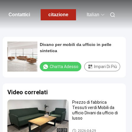
Contattici
citazione
Italian
Divano per mobili da ufficio in pelle
sintetica
Chatta Adesso
Impari Di Più
Video correlati
Prezzo di fabbrica
Tessuti verdi Mobili da
ufficio Divani da ufficio di
lusso
Mobili per ufficio Divano
00:28
2026-04-29