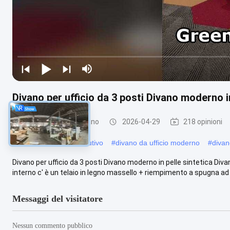
Divano per ufficio da 3 posti Divano moderno i
Mobili per ufficio Divano
2026-04-29
218 opinioni
#
Divano da ufficio esecutivo
#
divano da ufficio moderno
#
divan
Divano per ufficio da 3 posti Divano moderno in pelle sintetica Diva
interno c' è un telaio in legno massello + riempimento a spugna ad .
Messaggi del visitatore
Nessun commento pubblico