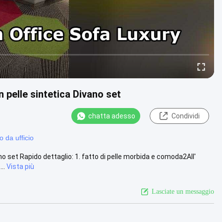
n pelle sintetica Divano set
chatta adesso
Condividi
o da ufficio
no set Rapido dettaglio: 1. fatto di pelle morbida e comoda2All'
..
Vista più
Lasciate un messaggio